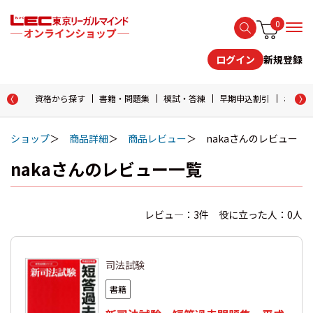
0
新規登録
ログイン
資格から探す
書籍・問題集
模試・答練
早期申込割引
おためし
ショップ
商品詳細
商品レビュー
nakaさんのレビュー
nakaさんのレビュー一覧
レビュ―：3件 役に立った人：0人
司法試験
書籍