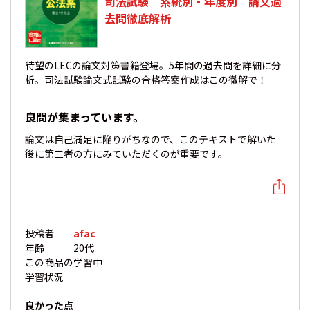
司法試験 系統別・年度別 論文過
去問徹底解析
待望のLECの論文対策書籍登場。5年間の過去問を詳細に分
析。司法試験論文式試験の合格答案作成はこの徹解で！
良問が集まっています。
論文は自己満足に陥りがちなので、このテキストで解いた
後に第三者の方にみていただくのが重要です。
投稿者
afac
年齢
20代
この商品の
学習中
学習状況
良かった点