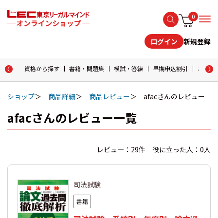
0
新規登録
ログイン
資格から探す
書籍・問題集
模試・答練
早期申込割引
おためし
ショップ
商品詳細
商品レビュー
afacさんのレビュー
afacさんのレビュー一覧
レビュ―：29件 役に立った人：0人
司法試験
書籍