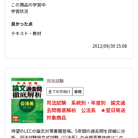
この商品の
学習中
学習状況
良かった点
テキスト・教材
2012/09/30 15:08
司法試験
全ての方向け
書籍
司法試験 系統別・年度別 論文過
去問徹底解析 公法系 ★翌日発送
対象商品
待望のLECの論文対策書籍登場。5年間の過去問を詳細に分
析。司法試験論文式試験（公法系）の合格答案作成はこの