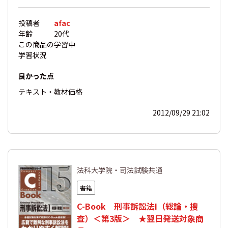
投稿者
afac
年齢
20代
この商品の
学習中
学習状況
良かった点
テキスト・教材
価格
2012/09/29 21:02
法科大学院・司法試験共通
書籍
C-Book 刑事訴訟法I（総論・捜
査）＜第3版＞ ★翌日発送対象商