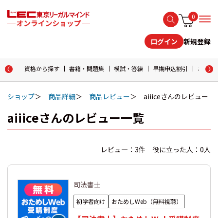
0
新規登録
ログイン
資格から探す
書籍・問題集
模試・答練
早期申込割引
おためし
ショップ
商品詳細
商品レビュー
aiiiceさんのレビュー
aiiiceさんのレビュー一覧
レビュ―：3件 役に立った人：0人
司法書士
初学者向け
おためしWeb（無料視聴）