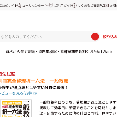
EC公式サイト
コールセンター
ご利用ガイド
よくあるご質問FAQ
お問
絞り込
資格から探す
書籍・問題集
模試・答練
早期申込割引
おためしWeb
司法試験
別冊完全整理択一六法 一般教養
受験生が得点源としやすい分野に厳選！
レビューを見る(29件)≫
一般教養科目のうち、受験生が得点源としやす
掲載して効率的に学習できることを可能としま
理・記憶するために他の科目と同様、見やすい