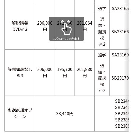
通学
SA23165
通
解説講義
286,800
272,460
281,064
信・
DVD※3
円
円
円
提携
SB23166
校
スクロールできます
※2
通学
SA23169
通
解説講義なし
206,000
195,700
201,880
信・
※3
円
円
円
提携
SB23170
校
※2
SB23442
SB23452
郵送返却オプ
38,440円
SB23453
ション
SB23881
SB23882