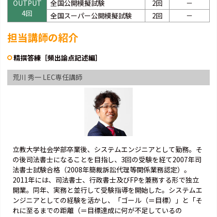
OUTPUT
全国公開模擬試験
2回
－
4回
全国スーパー公開模擬試験
2回
－
担当講師の紹介
精撰答練［頻出論点記述編］
荒川 秀一 LEC専任講師
立教大学社会学部卒業後、システムエンジニアとして勤務。そ
の後司法書士になることを目指し、3回の受験を経て2007年司
法書士試験合格（2008年簡裁訴訟代理等関係業務認定）。
2011年には、司法書士、行政書士及びFPを兼務する形で独立
開業。同年、実務と並行して受験指導を開始した。システムエ
ンジニアとしての経験を活かし、「ゴール（＝目標）」と「そ
れに至るまでの距離（＝目標達成に何が不足しているの