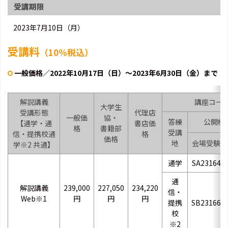
受講期限
2023年7月10日（月）
受講料
（10％税込）
一般価格／2022年10月17日（日）～2023年6月30日（金）まで
解説講義
講座コー
大学生
受講形態
代理店
一般価
協・
答練
公開模
【通学・通
書店価
格
書籍部
受講
信・提携校通
格
価格
地
会場受験
学※2 共通】
通学
SA23164
通
解説講義
239,000
227,050
234,220
信・
Web※1
円
円
円
提携
SB23166
校
※2