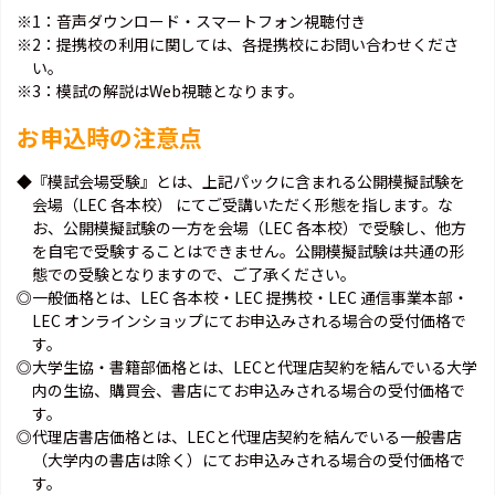
※1：音声ダウンロード・スマートフォン視聴付き
※2：提携校の利用に関しては、各提携校にお問い合わせくださ
い。
※3：模試の解説はWeb視聴となります。
お申込時の注意点
◆『模試会場受験』とは、上記パックに含まれる公開模擬試験を
会場（LEC 各本校） にてご受講いただく形態を指します。な
お、公開模擬試験の一方を会場（LEC 各本校）で受験し、他方
を自宅で受験することはできません。公開模擬試験は共通の形
態での受験となりますので、ご了承ください。
◎一般価格とは、LEC 各本校・LEC 提携校・LEC 通信事業本部・
LEC オンラインショップにてお申込みされる場合の受付価格で
す。
◎大学生協・書籍部価格とは、LECと代理店契約を結んでいる大学
内の生協、購買会、書店にてお申込みされる場合の受付価格で
す。
◎代理店書店価格とは、LECと代理店契約を結んでいる一般書店
（大学内の書店は除く）にてお申込みされる場合の受付価格で
す。