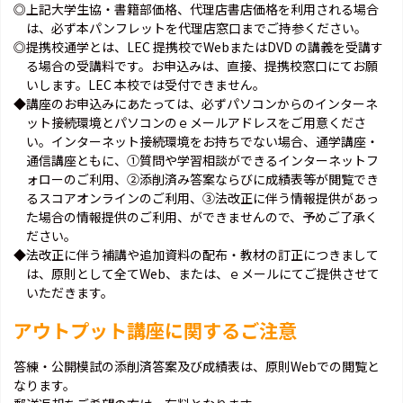
◎上記大学生協・書籍部価格、代理店書店価格を利用される場合
は、必ず本パンフレットを代理店窓口までご持参ください。
◎提携校通学とは、LEC 提携校でWebまたはDVD の講義を受講す
る場合の受講料です。お申込みは、直接、提携校窓口にてお願
いします。LEC 本校では受付できません。
◆講座のお申込みにあたっては、必ずパソコンからのインターネ
ット接続環境とパソコンのｅメールアドレスをご用意くださ
い。インターネット接続環境をお持ちでない場合、通学講座・
通信講座ともに、①質問や学習相談ができるインターネットフ
ォローのご利用、②添削済み答案ならびに成績表等が閲覧でき
るスコアオンラインのご利用、③法改正に伴う情報提供があっ
た場合の情報提供のご利用、ができませんので、予めご了承く
ださい。
◆法改正に伴う補講や追加資料の配布・教材の訂正につきまして
は、原則として全てWeb、または、ｅメールにてご提供させて
いただきます。
アウトプット講座に関するご注意
答練・公開模試の添削済答案及び成績表は、原則Webでの閲覧と
なります。