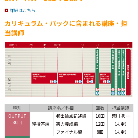
詳細はこちら
カリキュラム・パックに含まれる講座・担
当講師
種別
講座名／科目
回数
担当講師
OUTPUT
頻出論点記述編
10回
荒川 秀一
30回
精撰答練
実力養成編
12回
（未定）
ファイナル編
8回
（未定）