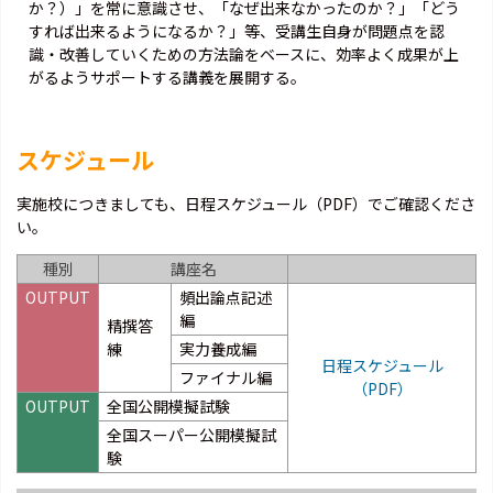
か？）」を常に意識させ、「なぜ出来なかったのか？」「どう
すれば出来るようになるか？」等、受講生自身が問題点を認
識・改善していくための方法論をベースに、効率よく成果が上
がるようサポートする講義を展開する。
スケジュール
実施校につきましても、日程スケジュール（PDF）でご確認くださ
い。
種別
講座名
OUTPUT
頻出論点記述
編
精撰答
練
実力養成編
日程スケジュール
ファイナル編
（PDF）
OUTPUT
全国公開模擬試験
全国スーパー公開模擬試
験