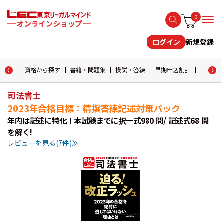
0
新規登録
ログイン
資格から探す
書籍・問題集
模試・答練
早期申込割引
おためし
司法書士
2023年合格目標：精撰答練記述対策パック
年内は記述に特化！本試験までに択一式980 問/ 記述式68 問
を解く!
レビューを見る(7件)≫