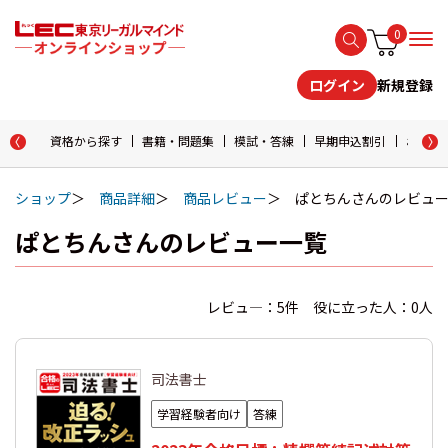
0
新規登録
ログイン
資格から探す
書籍・問題集
模試・答練
早期申込割引
おためし
ショップ
商品詳細
商品レビュー
ぱとちんさんのレビュ
ぱとちんさんのレビュー一覧
レビュ―：5件 役に立った人：0人
司法書士
学習経験者向け
答練