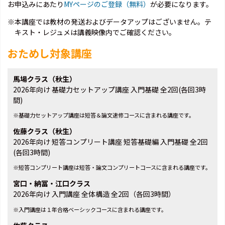
お申込みにあたり
MYページのご登録（無料）
が必要になります。
※本講座では教材の発送およびデータアップはございません。テ
キスト・レジュメは講義映像内でご確認ください。
おためし対象講座
馬場クラス（秋生）
2026年向け 基礎力セットアップ講座 入門基礎 全2回(各回3時
間)
※基礎力セットアップ講座は短答＆論文速修コースに含まれる講座です。
佐藤クラス（秋生）
2026年向け 短答コンプリート講座 短答基礎編 入門基礎 全2回
(各回3時間)
※短答コンプリート講座は短答・論文コンプリートコースに含まれる講座です。
宮口・納冨・江口クラス
2026年向け 入門講座 全体構造 全2回（各回3時間）
※入門講座は１年合格ベーシックコースに含まれる講座です。