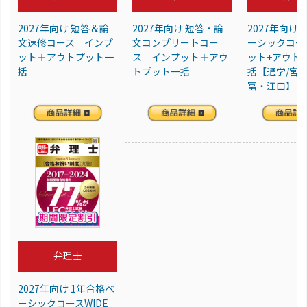
2027年向け 短答＆論
2027年向け 短答・論
2027年向け 
文速修コース インプ
文コンプリートコー
ーシックコー
ット＋アウトプット一
ス インプット＋アウ
ット+アウト
括
トプット一括
括【通学/宮
冨・江口】
弁理士
2027年向け 1年合格ベ
ーシックコースWIDE