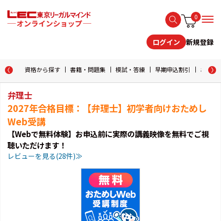
0
新規登録
ログイン
資格から探す
書籍・問題集
模試・答練
早期申込割引
おためし
弁理士
2027年合格目標：【弁理士】初学者向けおためし
Web受講
【Webで無料体験】お申込前に実際の講義映像を無料でご視
聴いただけます！
レビューを見る(28件)≫