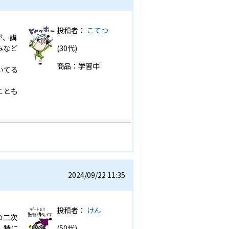
投稿者：
こてつ
が、講
みなど
(30代)
商品：学習中
いてる
ことも
2024/09/22 11:35
投稿者：
けん
の二次
、特に
(50代)