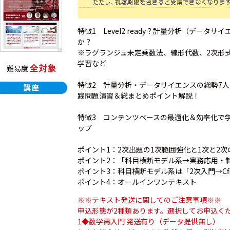
特徴1 Level2 ready？計量分析（デー
か？
※ラグランジュ未定乗数法、線形代数、2次形
学習など
全対象
難易度
特徴2 計量分析・データサイエンスの総勢7
践問題演習＆総まとめポイント解説！
特徴3 コンテンツベースの最適化＆効率化で
ップ
ポイント1：2次出題の1次範囲強化と1次と2
ポイント2：「科目横断モデル系→実務応用・
ポイント3：科目横断モデル系は「2次入門→Cf
ポイント4：オールインワンテキスト
※※テキスト発送に関してのご注意事項※※
申込形態が2種類あります。選択してお申込く
1◆数学再入門 発送有り（データ提供無し）