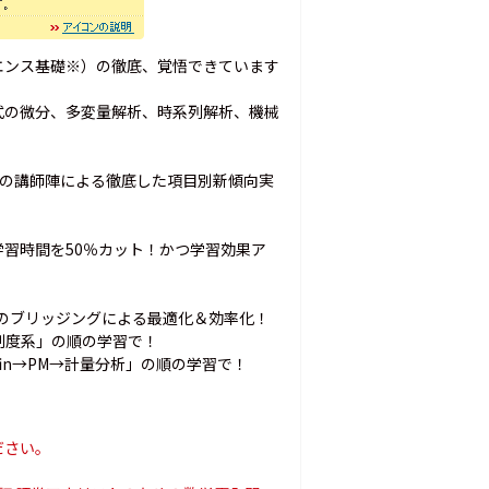
タサイエンス基礎※）の徹底、覚悟できています
式の微分、多変量解析、時系列解析、機械
人の講師陣による徹底した項目別新傾向実
学習時間を50％カット！かつ学習効果ア
次のブリッジングによる最適化＆効率化！
制度系」の順の学習で！
in→PM→計量分析」の順の学習で！
ださい。