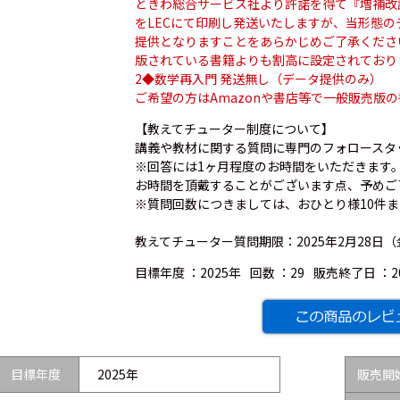
ときわ総合サービス社より許諾を得て『増補改
をLECにて印刷し発送いたしますが、当形態の
提供となりますことをあらかじめご了承くださ
版されている書籍よりも割高に設定されており
2◆数学再入門 発送無し（データ提供のみ）
ご希望の方はAmazonや書店等で一般販売版
【教えてチューター制度について】
講義や教材に関する質問に専門のフォロースタ
※回答には1ヶ月程度のお時間をいただきます
お時間を頂戴することがございます点、予めご
※質問回数につきましては、おひとり様10件
教えてチューター質問期限：2025年2月28日（
目標年度 ：
2025年
回数 ：
29
販売終了日 ：
2
目標年度
2025年
販売開