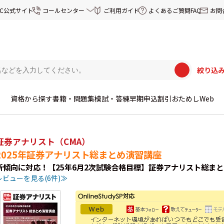
EC公式サイト
コールセンター
ご利用ガイド
よくあるご質問FAQ
お問
絞り込
資格から探す
書籍・問題集
模試・答練
早期申込割引
おためしWeb
証券アナリスト（CMA）
2025年証券アナリスト総まとめ演習講座
新傾向に対応！【25年6月2次試験合格目標】証券アナリスト総ま
レビューを見る(6件)≫