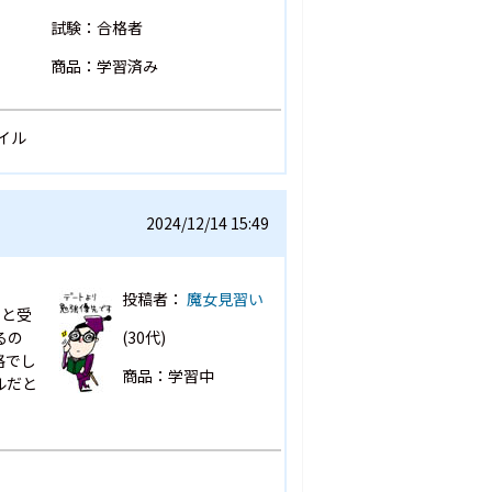
試験：合格者
商品：学習済み
タイル
2024/12/14 15:49
投稿者：
魔女見習い
いと受
るの
(30代)
格でし
商品：学習中
ルだと