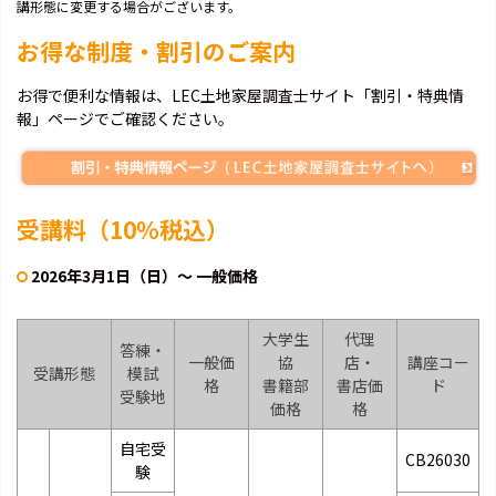
講形態に変更する場合がございます。
お得な制度・割引のご案内
お得で便利な情報は、LEC土地家屋調査士サイト「割引・特典情
報」ページでご確認ください。
受講料（10％税込）
2026年3月1日（日）～ 一般価格
大学生
代理
答練・
一般価
協
店・
講座コー
受講形態
模試
格
書籍部
書店価
ド
受験地
価格
格
自宅受
CB26030
験