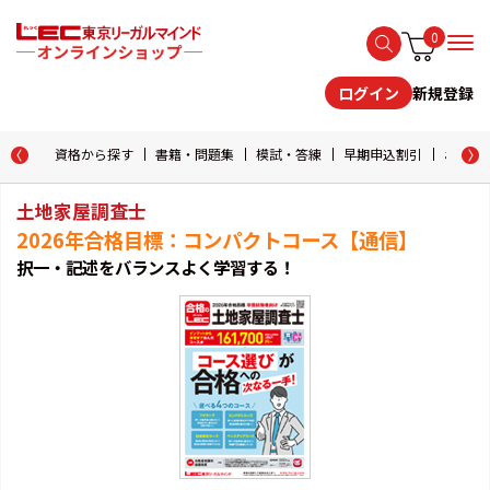
0
新規登録
ログイン
資格から探す
書籍・問題集
模試・答練
早期申込割引
おためし
土地家屋調査士
2026年合格目標：コンパクトコース【通信】
択一・記述をバランスよく学習する！