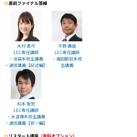
直前ファイナル答練
木村 真弓
平野 壽哉
LEC専任講師
LEC専任講師
・池袋本校生講義
・梅田駅前本校
・通信講義【記述編】
生講義
松本 智宏
LEC専任講師
・水道橋本校生講義
・通信講義【択一編】
リスタート講座
（有料オプション）