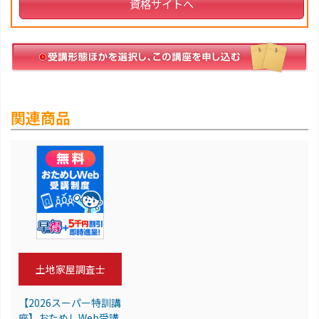
資格サイトへ
関連商品
土地家屋調査士
【2026スーパー特訓講
座】おためしWeb受講