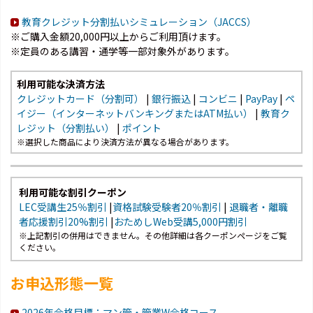
教育クレジット分割払いシミュレーション（JACCS）
※ご購入金額20,000円以上からご利用頂けます。
※定員のある講習・通学等一部対象外があります。
利用可能な決済方法
クレジットカード（分割可）
|
銀行振込
|
コンビニ
|
PayPay
|
ペ
イジー（インターネットバンキングまたはATM払い）
|
教育ク
レジット（分割払い）
|
ポイント
※選択した商品により決済方法が異なる場合があります。
利用可能な割引クーポン
LEC受講生25％割引
|
資格試験受験者20％割引
|
退職者・離職
者応援割引20%割引
|
おためしWeb受講5,000円割引
※上記割引の併用はできません。その他詳細は各クーポンページをご覧
ください。
お申込形態一覧
2026年合格目標：マン管・管業W合格コース