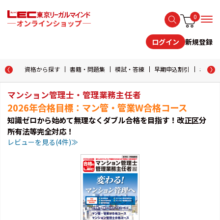
0
新規登録
ログイン
資格から探す
書籍・問題集
模試・答練
早期申込割引
おためし
マンション管理士・管理業務主任者
2026年合格目標：マン管・管業W合格コース
知識ゼロから始めて無理なくダブル合格を目指す！改正区分
所有法等完全対応！
レビューを見る(4件)≫