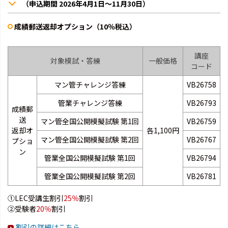
（申込期間 2026年4月1日～11月30日）
成績郵送返却オプション（10％税込）
講座
対象模試・答練
一般価格
コード
マン管チャレンジ答練
VB26758
管業チャレンジ答練
VB26793
成績郵
送
マン管全国公開模擬試験 第1回
VB26759
返却オ
各1,100円
マン管全国公開模擬試験 第2回
VB26767
プショ
ン
管業全国公開模擬試験 第1回
VB26794
管業全国公開模擬試験 第2回
VB26781
①LEC受講生割引
25％
割引
②受験者
20％
割引
割引の詳細はこちら