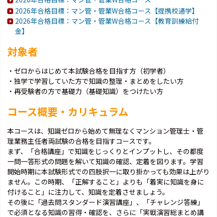
2026年合格目標：マン管・管業W合格コース【提携校通学】
2026年合格目標：マン管・管業W合格コース【教育訓練給付
金】
対象者
・ゼロからはじめて本試験合格を目指す方（初学者）
・独学で学習していた方で知識の整理・まとめをしたい方
・再受験者の方で基礎力（基礎知識）をつけたい方
コース概要・カリキュラム
本コースは、知識ゼロから始めて無理なくマンション管理士・管
理業務主任者両試験の合格を目指すコースです。
まず、「合格講座」で知識をじっくりとインプットし、その都度
一問一答形式の問題を解いて知識の確認、定着を図ります。学習
開始時期に本試験形式での四肢択一に取り掛かっても効果は上がり
ません。この時期、「正解すること」よりも「着実に知識を身に
付けること」に注力して、知識を定着させましょう。
その後に「過去問スタンダード演習講座」、「チャレンジ答練」
で必須となる知識の習得・確認を、さらに「実戦演習総まとめ講