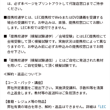
は、必ず本ページをプリントアウトして代理店窓口までご持参
ください。
■提携校通学とは、LEC提携校でWebまたはDVD講義を受講する
場合の受講料です。お申込みは、直接、提携校窓口にてお願い
します。LEC本校では受付できません。
■「提携校通学（模擬試験通学）／会場受験」とはLEC提携校にて
会場受験して頂く模擬試験です。実施状況は提携校によって異な
りますので、お申込み前に必ずお申込みの提携校窓口までお問
合せ下さい。
■「提携校通学（模擬試験通信）」とはご自宅に発送された教材
を用いて、ご自宅受験して頂く模擬試験です。
≪解約・返品について≫
【コース・パック・講座】
弊社所定書面をご提出下さい。実施済受講料、手数料等を清算
の上返金します。教材等の返送料はご負担頂きます。
【書籍・レジュメ等の物品】
弊社有責の場合を除き、解約・返品はできません。詳細は
「LEC