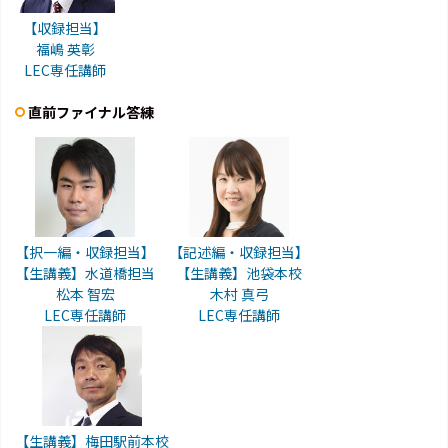
【収録担当】
福嶋 英彰
LEC専任講師
直前ファイナル答練
【択一編・収録担当】
【記述編・収録担当】
【生講義】水道橋担当
【生講義】池袋本校
松本 智宏
木村 真弓
LEC専任講師
LEC専任講師
【生講義】梅田駅前本校