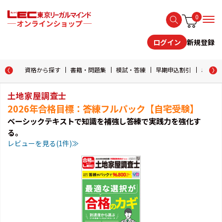
0
新規登録
ログイン
資格から探す
書籍・問題集
模試・答練
早期申込割引
おためし
土地家屋調査士
2026年合格目標：答練フルパック【自宅受験】
ベーシックテキストで知識を補強し答練で実践力を強化す
る。
レビューを見る(1件)≫