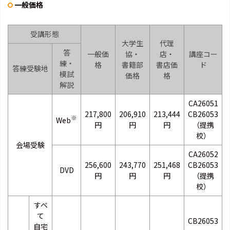
一般価格
受講形態
大学生
代理
答
一般価
協・
店・
講座コー
練・
格
書籍部
書店価
ド
答練受験地
模試
価格
格
解説
CA26051
217,800
206,910
213,444
CB26053
※
Web
円
円
円
（提携
校）
会場受験
CA26052
256,600
243,770
251,468
CB26053
DVD
円
円
円
（提携
校）
すべ
て
CB26053
自宅