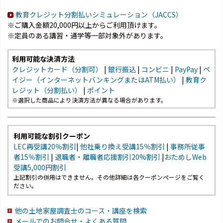
教育クレジット分割払いシミュレーション（JACCS）
※ご購入金額20,000円以上からご利用頂けます。
※定員のある講習・通学等一部対象外があります。
利用可能な決済方法
クレジットカード（分割可）
|
銀行振込
|
コンビニ
|
PayPay
|
ペ
イジー（インターネットバンキングまたはATM払い）
|
教育ク
レジット（分割払い）
|
ポイント
※選択した商品により決済方法が異なる場合があります。
利用可能な割引クーポン
LEC再受講20％割引
|
他社乗り換え受講15％割引
|
事務所従事
者15％割引
|
退職者・離職者応援割引20%割引
|
おためしWeb
受講5,000円割引
上記割引の併用はできません。その他詳細は各クーポンページをご覧く
ださい。
他の土地家屋調査士のコース・講座を検索
メールでのお問合せ・よくある質問