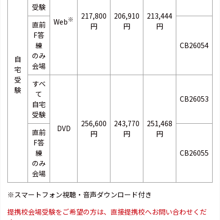
受験
217,800
206,910
213,444
※
Web
直前
円
円
円
F答
練
CB26054
のみ
自
会場
宅
受
すべ
験
て
CB26053
自宅
受験
256,600
243,770
251,468
DVD
直前
円
円
円
F答
練
CB26055
のみ
会場
※スマートフォン視聴・音声ダウンロード付き
提携校会場受験をご希望の方は、直接提携校へお問い合わせくだ