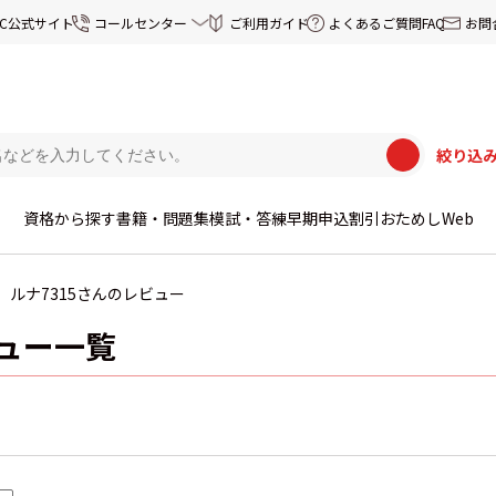
EC公式サイト
コールセンター
ご利用ガイド
よくあるご質問FAQ
お問
絞り込
資格から探す
書籍・問題集
模試・答練
早期申込割引
おためしWeb
ルナ7315さんのレビュー
ビュー一覧