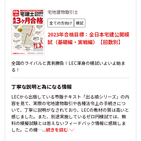
宅地建物取引士
全ての方向け
模試
2023年合格目標：全日本宅建公開模
試（基礎編・実戦編）【回数別】
全国のライバルと真剣勝負！LEC渾身の模試いよいよ始ま
る！
丁寧な説明と為になる情報
LECから出版している市販テキスト「出る順シリーズ」の内
容を見て、実際の宅地建物取引や各種法令上の手続きにつ
いて、丁寧に説明がなされており、LECの教材の質は高いと
感じました。また、別途実施しているゼロ円模試では、無
料の模擬試験とは思えないフィードバック情報に感銘しま
した。この模…
...続きを読む