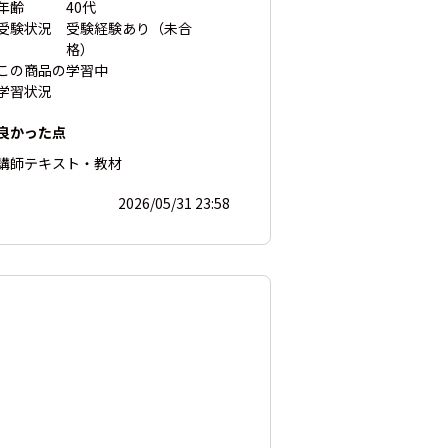
年齢
40代
受験状況
受験経験あり（未合
格）
この商品の
学習中
学習状況
良かった点
講師
テキスト・教材
2026/05/31 23:58