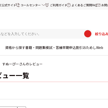
EC公式サイト
コールセンター
ご利用ガイド
よくあるご質問FAQ
お問
絞り込
資格から探す
書籍・問題集
模試・答練
早期申込割引
おためしWeb
すぬーぴーさんのレビュー
ビュー一覧