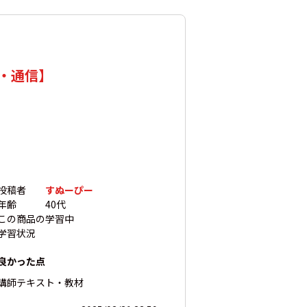
学・通信】
投稿者
すぬーぴー
年齢
40代
この商品の
学習中
学習状況
良かった点
講師
テキスト・教材