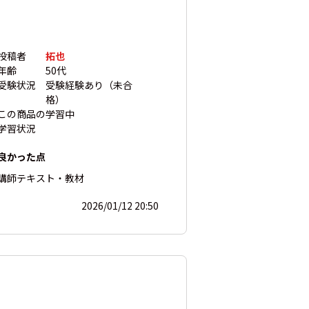
投稿者
拓也
年齢
50代
受験状況
受験経験あり（未合
格）
この商品の
学習中
学習状況
良かった点
講師
テキスト・教材
2026/01/12 20:50