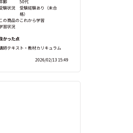
年齢
50代
受験状況
受験経験あり（未合
格）
この商品の
これから学習
学習状況
良かった点
講師
テキスト・教材
カリキュラム
2026/02/13 15:49