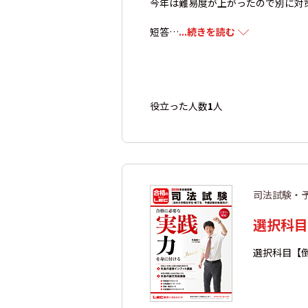
今年は難易度が上がったので別に対
短答…
...続きを読む
役立った人数
1
人
司法試験・
選択科目
選択科目【