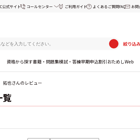
EC公式サイト
コールセンター
ご利用ガイド
よくあるご質問FAQ
お問
絞り込
資格から探す
書籍・問題集
模試・答練
早期申込割引
おためしWeb
拓也さんのレビュー
一覧