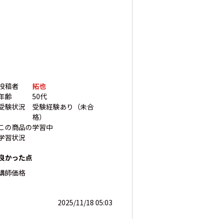
投稿者
拓也
年齢
50代
受験状況
受験経験あり（未合
格）
この商品の
学習中
学習状況
良かった点
講師
価格
2025/11/18 05:03