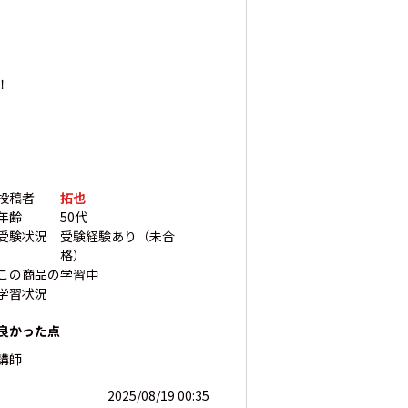
！
投稿者
拓也
年齢
50代
受験状況
受験経験あり（未合
格）
この商品の
学習中
学習状況
良かった点
講師
2025/08/19 00:35