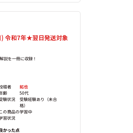
) 令和7年★翌日発送対象
解説を一冊に収録！
投稿者
拓也
年齢
50代
受験状況
受験経験あり（未合
格）
この商品の
学習中
学習状況
良かった点