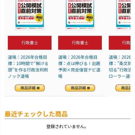
行政書士
行政書士
行政書
道場：2026年合格目
道場：2026年合格目
道場：2026
標：10時間で“解ける
標：点は伸びる！出題
標：”条文問
頭”を作る行政法判例
予測×完全復習ナビ道
切る”行政法
ノック道場
場
ローラー道場
最近チェックした商品
登録されていません。