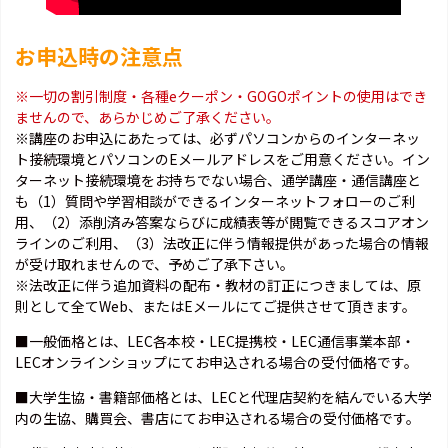
お申込時の注意点
※一切の割引制度・各種eクーポン・GOGOポイントの使用はでき
ませんので、あらかじめご了承ください。
※講座のお申込にあたっては、必ずパソコンからのインターネッ
ト接続環境とパソコンのEメールアドレスをご用意ください。イン
ターネット接続環境をお持ちでない場合、通学講座・通信講座と
も（1）質問や学習相談ができるインターネットフォローのご利
用、（2）添削済み答案ならびに成績表等が閲覧できるスコアオン
ラインのご利用、（3）法改正に伴う情報提供があった場合の情報
が受け取れませんので、予めご了承下さい。
※法改正に伴う追加資料の配布・教材の訂正につきましては、原
則として全てWeb、またはEメールにてご提供させて頂きます。
■一般価格とは、LEC各本校・LEC提携校・LEC通信事業本部・
LECオンラインショップにてお申込される場合の受付価格です。
■大学生協・書籍部価格とは、LECと代理店契約を結んでいる大学
内の生協、購買会、書店にてお申込される場合の受付価格です。