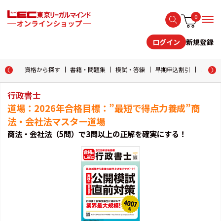
0
新規登録
ログイン
資格から探す
書籍・問題集
模試・答練
早期申込割引
おためし
行政書士
道場：2026年合格目標：”最短で得点力養成”商
法・会社法マスター道場
商法・会社法（5問）で3問以上の正解を確実にする！