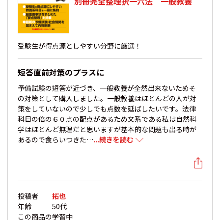
別冊完全整理択一六法 一般教養
受験生が得点源としやすい分野に厳選！
短答直前対策のプラスに
予備試験の短答が近づき、一般教養が全然出来ないためそ
の対策として購入しました。一般教養はほとんどの人が対
策をしていないので少しでも点数を延ばしたいです。法律
科目の倍の６０点の配点があるため文系である私は自然科
学はほとんど無理だと思いますが基本的な問題も出る時が
あるので食らいつきた…
...続きを読む
投稿者
拓也
年齢
50代
この商品の
学習中