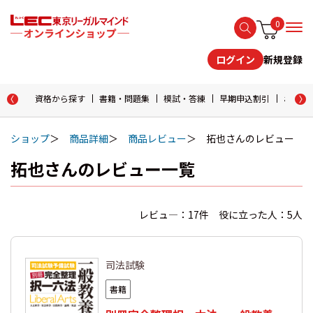
0
新規登録
ログイン
資格から探す
書籍・問題集
模試・答練
早期申込割引
おためし
ショップ
商品詳細
商品レビュー
拓也さんのレビュー
拓也さんのレビュー一覧
レビュ―：17件 役に立った人：5人
司法試験
書籍