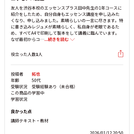
友人を渋谷本校のエッセンスプラス田中先生の1年コースに
紹介をしたため、自分自身もエッセンス講座を申し込みた
くなり、申し込みました。素晴らしいの一言に尽きます。特
に書き込みレジュメが素晴らしく、私自身が老眼であるた
め、すべてA4で印刷して製本をして講義に臨んでいます。
なぜ最初からコ…
...続きを読む
役立った人数
1
人
投稿者
拓也
年齢
50代
受験状況
受験経験あり（未合格）
この商品の
学習中
学習状況
良かった点
講師
テキスト・教材
2026/01/12 20:50